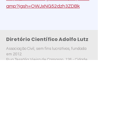
amp?igsh=OWJxNG52dzh3ZDBk
Diretório Científico Adolfo Lutz
Associação Civil, sem fins lucrativos, fundada
em 2012.
Rua Tessália Vieira de Camargo, 126 - Cidade
Universitária "Zeferino Vaz" Barão Geraldo -
Campinas, SP -
CEP:
13083-887
dcfcm@unicamp.br
© 2025 por Diretório Científico Adolfo Lutz