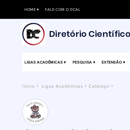
HOME ▾
FALE COM O DCAL
Diretório Científic
LIGAS ACADÊMICAS ▾
PESQUISA ▾
EXTENSÃO ▾
Início
Ligas Acadêmicas
Catálogo