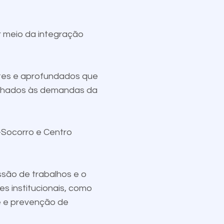
r meio da integração
ntes e aprofundados que
linhados às demandas da
o-Socorro e Centro
ssão de trabalhos e o
s institucionais, como
e e prevenção de