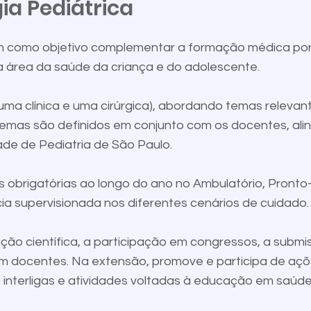
gia Pediátrica
tem como objetivo complementar a formação médica po
na área da saúde da criança e do adolescente.
(uma clínica e uma cirúrgica), abordando temas releva
 temas são definidos em conjunto com os docentes, a
de de Pediatria de São Paulo.
as obrigatórias ao longo do ano no Ambulatório, Pront
cia supervisionada nos diferentes cenários de cuidado.
ução científica, a participação em congressos, a submi
m docentes. Na extensão, promove e participa de açõe
interligas e atividades voltadas à educação em saúd