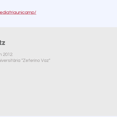
ediatriaunicamp/
utz
m 2012.
versitária "Zeferino Vaz"