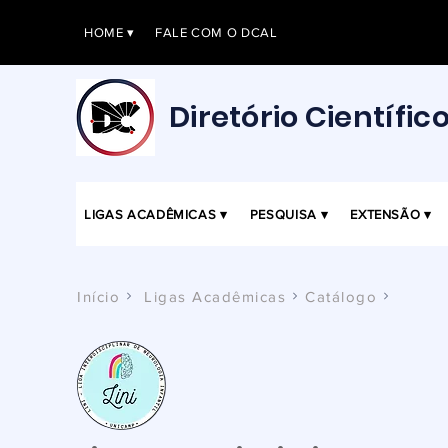
HOME ▾
FALE COM O DCAL
Diretório Científic
LIGAS ACADÊMICAS ▾
PESQUISA ▾
EXTENSÃO ▾
Início
Ligas Acadêmicas
Catálogo