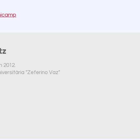
unicamp
utz
m 2012.
versitária "Zeferino Vaz"