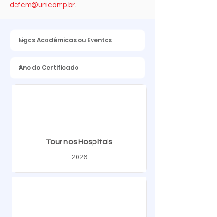
dcfcm@unicamp.br
.
Tour nos Hospitais
2026