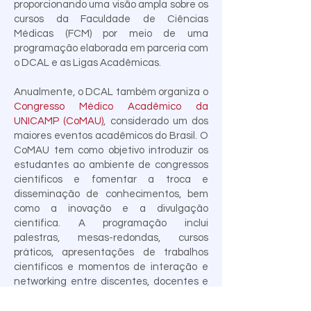
proporcionando uma visão ampla sobre os
cursos da Faculdade de Ciências
Médicas (FCM) por meio de uma
programação elaborada em parceria com
o DCAL e as Ligas Acadêmicas.
Anualmente, o DCAL também organiza o
Congresso Médico Acadêmico da
UNICAMP (CoMAU)
, considerado um dos
maiores eventos acadêmicos do Brasil. O
CoMAU tem como objetivo introduzir os
estudantes ao ambiente de congressos
científicos e fomentar a troca e
disseminação de conhecimentos, bem
como a inovação e a divulgação
científica. A programação inclui
palestras, mesas-redondas, cursos
práticos, apresentações de trabalhos
científicos e momentos de interação e
networking entre discentes, docentes e
parceiros. O evento, que ocorre
anualmente
há mais de 30 anos
reúne