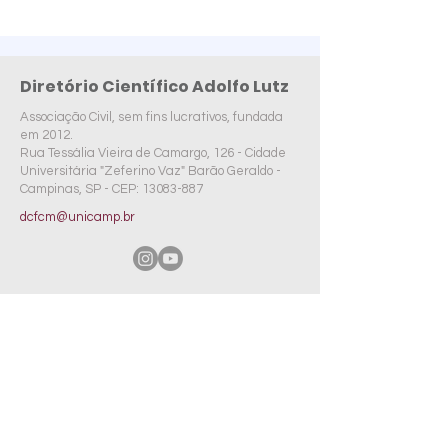
Diretório Científico Adolfo Lutz
Associação Civil, sem fins lucrativos, fundada
em 2012.
Rua Tessália Vieira de Camargo, 126 - Cidade
Universitária "Zeferino Vaz" Barão Geraldo -
Campinas, SP -
CEP:
13083-887
dcfcm@unicamp.br
© 2025 por Diretório Científico Adolfo Lutz