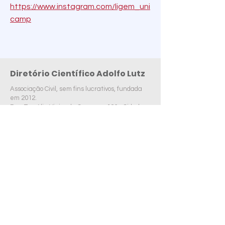
https://www.instagram.com/ligem_uni
camp
Diretório Científico Adolfo Lutz
Associação Civil, sem fins lucrativos, fundada
em 2012.
Rua Tessália Vieira de Camargo, 126 - Cidade
Universitária "Zeferino Vaz" Barão Geraldo -
Campinas, SP -
CEP:
13083-887
dcfcm@unicamp.br
© 2025 por Diretório Científico Adolfo Lutz